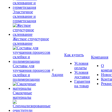
Эластичное
склеивание и
герметизация
Жесткое структурное
склеивание
Как купить
Компания
Условия
О
Составы для
оплаты
компа
улучшения процессов
Условия
Акции
Новос
склейки и
доставки
Конта
полимеризации
Гарантия
Рекви
на товар
Смазочные
материалы